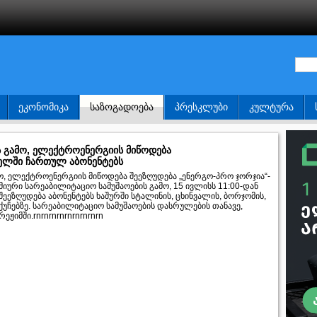
ᲔᲙᲝᲜᲝᲛᲘᲙᲐ
ᲡᲐᲖᲝᲒᲐᲓᲝᲔᲑᲐ
ᲞᲠᲔᲡᲙᲚᲣᲑᲘ
ᲙᲣᲚᲢᲣᲠᲐ
ს გამო, ელექტროენერგიის მიწოდება
სელში ჩართულ აბონენტებს
ო, ელექტროენერგიის მიწოდება შეეზღუდება „ენერგო-პრო ჯორჯია“-
მიური სარეაბილიტაციო სამუშაოების გამო, 15 ივლისს 11:00-დან
ეეზღუდება აბონენტებს ხაშურში სტალინის, ცხინვალის, ბორჯომის,
უჩებზე. სარეაბილიტაციო სამუშაოების დასრულების თანავე,
იმში.rnrnrnrnrnrnrnrnrn