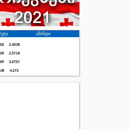
უტა
ამინდი
SD
2.4038
UR
2.5718
BP
3.0757
UB
4.272