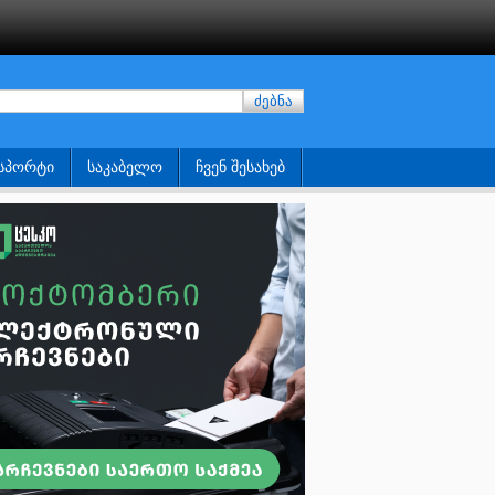
ძებნა
ᲡᲞᲝᲠᲢᲘ
ᲡᲐᲙᲐᲑᲔᲚᲝ
ᲩᲕᲔᲜ ᲨᲔᲡᲐᲮᲔᲑ