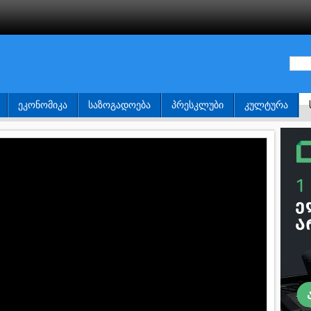
ᲔᲙᲝᲜᲝᲛᲘᲙᲐ
ᲡᲐᲖᲝᲒᲐᲓᲝᲔᲑᲐ
ᲞᲠᲔᲡᲙᲚᲣᲑᲘ
ᲙᲣᲚᲢᲣᲠᲐ