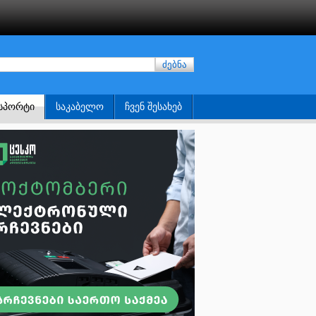
ძებნა
ᲡᲞᲝᲠᲢᲘ
ᲡᲐᲙᲐᲑᲔᲚᲝ
ᲩᲕᲔᲜ ᲨᲔᲡᲐᲮᲔᲑ