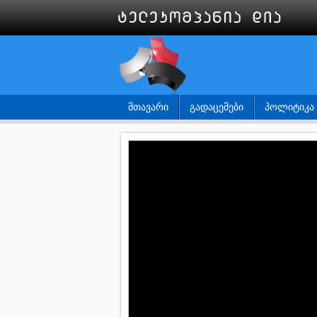
ᲛᲗᲐᲕᲐᲠᲘ
ᲒᲐᲓᲐᲪᲔᲛᲔᲑᲘ
ᲞᲝᲚᲘᲢᲘᲙᲐ