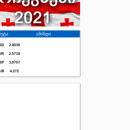
უტა
ამინდი
SD
2.4038
UR
2.5718
BP
3.0757
UB
4.272