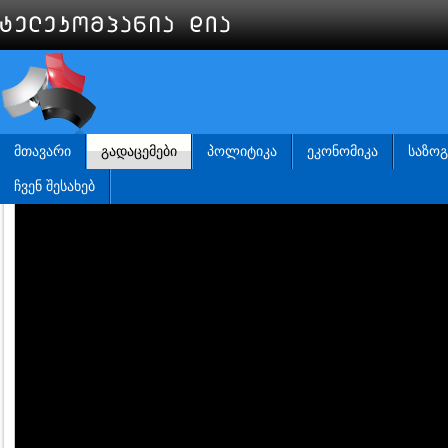
ᲛᲗᲐᲕᲐᲠᲘ
ᲒᲐᲓᲐᲪᲔᲛᲔᲑᲘ
ᲞᲝᲚᲘᲢᲘᲙᲐ
ᲔᲙᲝᲜᲝᲛᲘᲙᲐ
ᲡᲐᲖᲝ
ᲩᲕᲔᲜ ᲨᲔᲡᲐᲮᲔᲑ