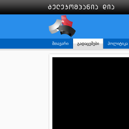
ᲛᲗᲐᲕᲐᲠᲘ
ᲒᲐᲓᲐᲪᲔᲛᲔᲑᲘ
ᲞᲝᲚᲘᲢᲘᲙᲐ