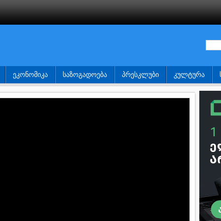
ᲔᲙᲝᲜᲝᲛᲘᲙᲐ
ᲡᲐᲖᲝᲒᲐᲓᲝᲔᲑᲐ
ᲞᲠᲔᲡᲙᲚᲣᲑᲘ
ᲙᲣᲚᲢᲣᲠᲐ