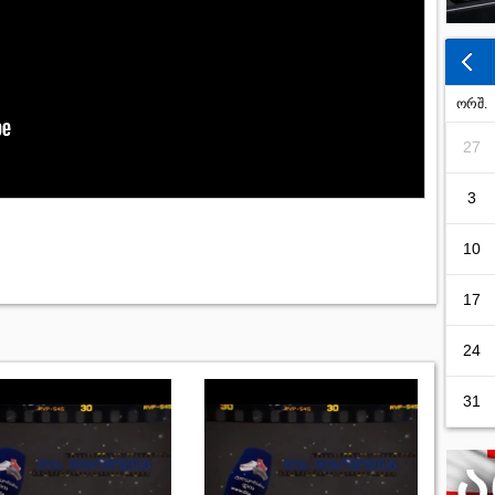
ორშ.
27
3
10
17
24
31