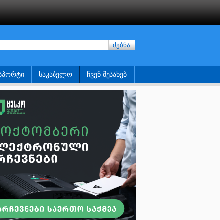
ძებნა
ᲡᲞᲝᲠᲢᲘ
ᲡᲐᲙᲐᲑᲔᲚᲝ
ᲩᲕᲔᲜ ᲨᲔᲡᲐᲮᲔᲑ