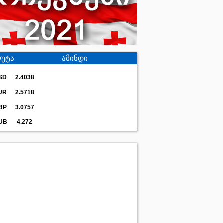
უტა
ამინდი
SD
2.4038
UR
2.5718
BP
3.0757
UB
4.272