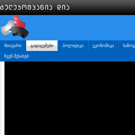
ᲛᲗᲐᲕᲐᲠᲘ
ᲒᲐᲓᲐᲪᲔᲛᲔᲑᲘ
ᲞᲝᲚᲘᲢᲘᲙᲐ
ᲔᲙᲝᲜᲝᲛᲘᲙᲐ
ᲡᲐᲖᲝ
ᲩᲕᲔᲜ ᲨᲔᲡᲐᲮᲔᲑ