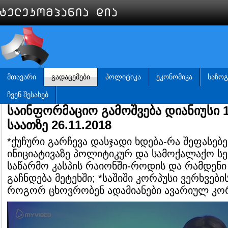
ᲛᲗᲐᲕᲐᲠᲘ
ᲒᲐᲓᲐᲪᲔᲛᲔᲑᲘ
ᲞᲝᲚᲘᲢᲘᲙᲐ
ᲔᲙᲝᲜᲝᲛᲘᲙᲐ
ᲡᲐᲖᲝ
ᲩᲕᲔᲜ ᲨᲔᲡᲐᲮᲔᲑ
საინფორმაციო გამოშვება დიანიუსი 1
საათზე 26.11.2018
*ქუჩური გარჩევა დასჯადი ხდება-რა შეფასებე
ინიციატივაზე პოლიტიკურ და სამოქალაქო სე
საწარმო კასპის რაიონში-როდის და რამდენი
გაჩნდება მეტეხში; *საშიში კორპუსი ვერხვები
როგორ ცხოვრობენ ადამიანები ავარიულ კორ