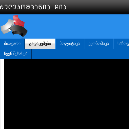
ᲛᲗᲐᲕᲐᲠᲘ
ᲒᲐᲓᲐᲪᲔᲛᲔᲑᲘ
ᲞᲝᲚᲘᲢᲘᲙᲐ
ᲔᲙᲝᲜᲝᲛᲘᲙᲐ
ᲡᲐᲖᲝ
ᲩᲕᲔᲜ ᲨᲔᲡᲐᲮᲔᲑ