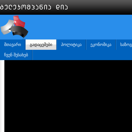
ᲛᲗᲐᲕᲐᲠᲘ
ᲒᲐᲓᲐᲪᲔᲛᲔᲑᲘ
ᲞᲝᲚᲘᲢᲘᲙᲐ
ᲔᲙᲝᲜᲝᲛᲘᲙᲐ
ᲡᲐᲖᲝ
ᲩᲕᲔᲜ ᲨᲔᲡᲐᲮᲔᲑ