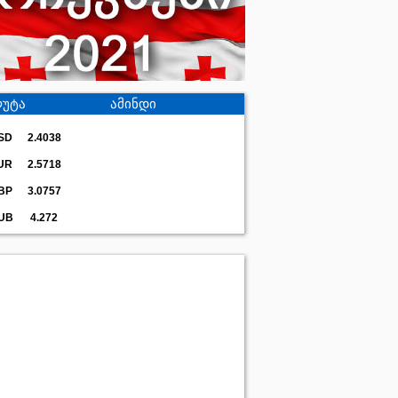
უტა
ამინდი
SD
2.4038
UR
2.5718
BP
3.0757
UB
4.272