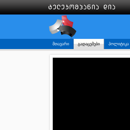
ᲛᲗᲐᲕᲐᲠᲘ
ᲒᲐᲓᲐᲪᲔᲛᲔᲑᲘ
ᲞᲝᲚᲘᲢᲘᲙᲐ