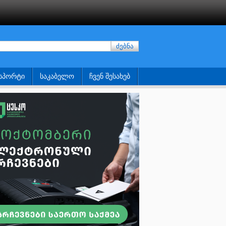
ძებნა
ᲡᲞᲝᲠᲢᲘ
ᲡᲐᲙᲐᲑᲔᲚᲝ
ᲩᲕᲔᲜ ᲨᲔᲡᲐᲮᲔᲑ