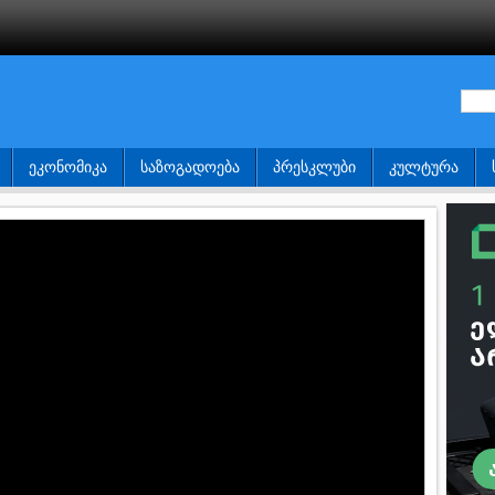
ᲔᲙᲝᲜᲝᲛᲘᲙᲐ
ᲡᲐᲖᲝᲒᲐᲓᲝᲔᲑᲐ
ᲞᲠᲔᲡᲙᲚᲣᲑᲘ
ᲙᲣᲚᲢᲣᲠᲐ