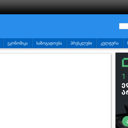
ᲔᲙᲝᲜᲝᲛᲘᲙᲐ
ᲡᲐᲖᲝᲒᲐᲓᲝᲔᲑᲐ
ᲞᲠᲔᲡᲙᲚᲣᲑᲘ
ᲙᲣᲚᲢᲣᲠᲐ