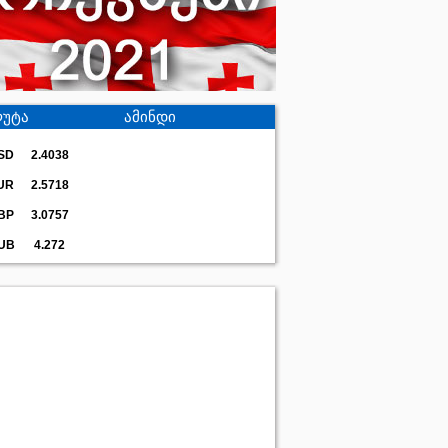
უტა
ამინდი
SD
2.4038
UR
2.5718
BP
3.0757
UB
4.272