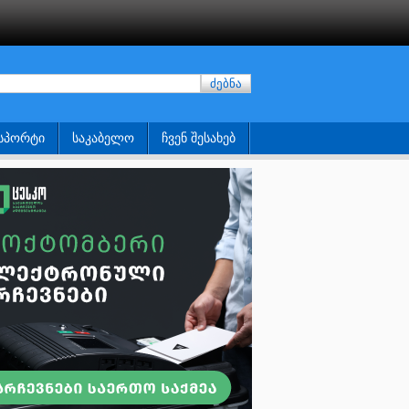
ძებნა
ᲡᲞᲝᲠᲢᲘ
ᲡᲐᲙᲐᲑᲔᲚᲝ
ᲩᲕᲔᲜ ᲨᲔᲡᲐᲮᲔᲑ