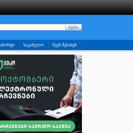
ძებნა
ᲡᲞᲝᲠᲢᲘ
ᲡᲐᲙᲐᲑᲔᲚᲝ
ᲩᲕᲔᲜ ᲨᲔᲡᲐᲮᲔᲑ