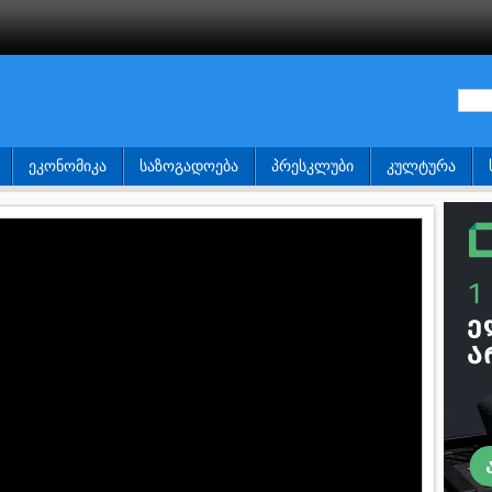
ᲔᲙᲝᲜᲝᲛᲘᲙᲐ
ᲡᲐᲖᲝᲒᲐᲓᲝᲔᲑᲐ
ᲞᲠᲔᲡᲙᲚᲣᲑᲘ
ᲙᲣᲚᲢᲣᲠᲐ