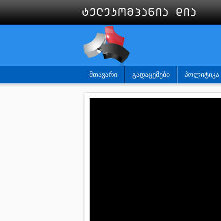
ᲛᲗᲐᲕᲐᲠᲘ
ᲒᲐᲓᲐᲪᲔᲛᲔᲑᲘ
ᲞᲝᲚᲘᲢᲘᲙᲐ