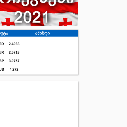
უტა
ამინდი
SD
2.4038
UR
2.5718
BP
3.0757
UB
4.272