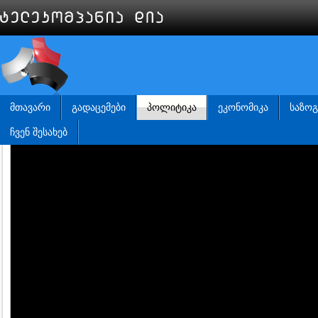
ᲛᲗᲐᲕᲐᲠᲘ
ᲒᲐᲓᲐᲪᲔᲛᲔᲑᲘ
ᲞᲝᲚᲘᲢᲘᲙᲐ
ᲔᲙᲝᲜᲝᲛᲘᲙᲐ
ᲡᲐᲖᲝ
ᲩᲕᲔᲜ ᲨᲔᲡᲐᲮᲔᲑ