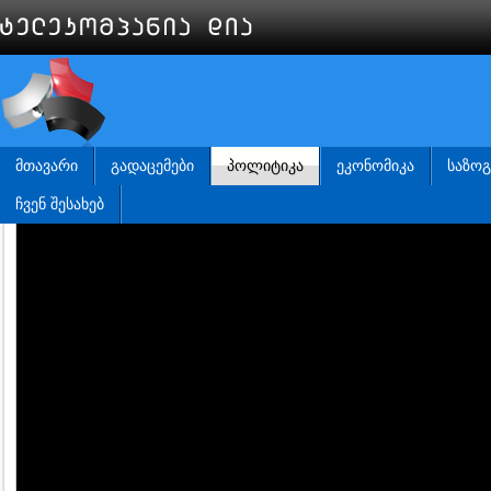
ᲛᲗᲐᲕᲐᲠᲘ
ᲒᲐᲓᲐᲪᲔᲛᲔᲑᲘ
ᲞᲝᲚᲘᲢᲘᲙᲐ
ᲔᲙᲝᲜᲝᲛᲘᲙᲐ
ᲡᲐᲖᲝ
ᲩᲕᲔᲜ ᲨᲔᲡᲐᲮᲔᲑ