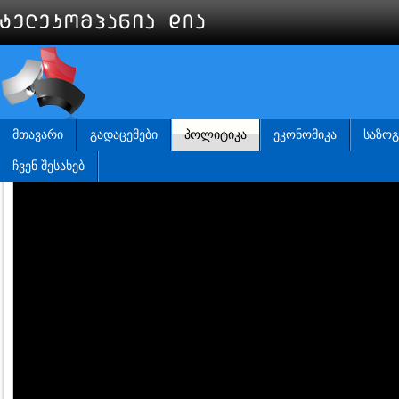
ᲛᲗᲐᲕᲐᲠᲘ
ᲒᲐᲓᲐᲪᲔᲛᲔᲑᲘ
ᲞᲝᲚᲘᲢᲘᲙᲐ
ᲔᲙᲝᲜᲝᲛᲘᲙᲐ
ᲡᲐᲖᲝ
ᲩᲕᲔᲜ ᲨᲔᲡᲐᲮᲔᲑ