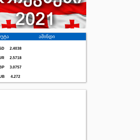
უტა
ამინდი
SD
2.4038
UR
2.5718
BP
3.0757
UB
4.272