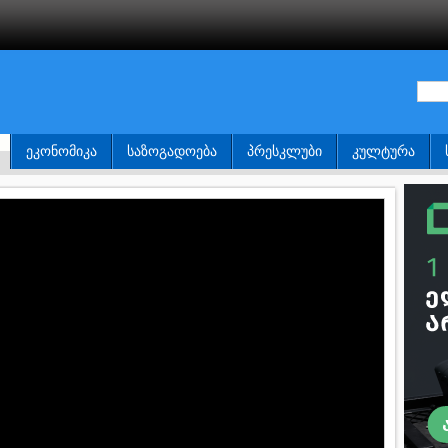
ᲔᲙᲝᲜᲝᲛᲘᲙᲐ
ᲡᲐᲖᲝᲒᲐᲓᲝᲔᲑᲐ
ᲞᲠᲔᲡᲙᲚᲣᲑᲘ
ᲙᲣᲚᲢᲣᲠᲐ