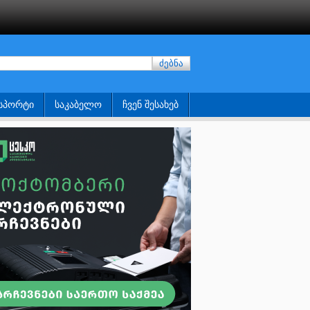
ძებნა
ᲡᲞᲝᲠᲢᲘ
ᲡᲐᲙᲐᲑᲔᲚᲝ
ᲩᲕᲔᲜ ᲨᲔᲡᲐᲮᲔᲑ