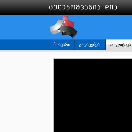
ᲛᲗᲐᲕᲐᲠᲘ
ᲒᲐᲓᲐᲪᲔᲛᲔᲑᲘ
ᲞᲝᲚᲘᲢᲘᲙᲐ