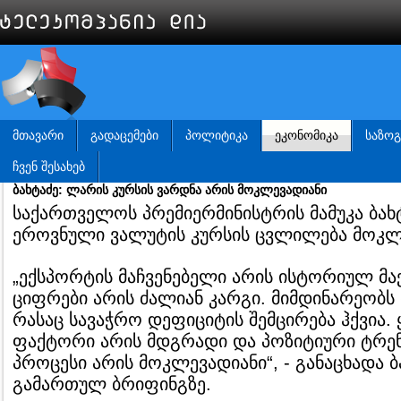
ᲛᲗᲐᲕᲐᲠᲘ
ᲒᲐᲓᲐᲪᲔᲛᲔᲑᲘ
ᲞᲝᲚᲘᲢᲘᲙᲐ
ᲔᲙᲝᲜᲝᲛᲘᲙᲐ
ᲡᲐᲖᲝ
ᲩᲕᲔᲜ ᲨᲔᲡᲐᲮᲔᲑ
ბახტაძე: ლარის კურსის ვარდნა არის მოკლევადიანი
საქართველოს პრემიერმინისტრის მამუკა ბახტ
ეროვნული ვალუტის კურსის ცვლილება მოკლ
„ექსპორტის მაჩვენებელი არის ისტორიულ მაქ
ციფრები არის ძალიან კარგი. მიმდინარეობს 
რასაც სავაჭრო დეფიციტის შემცირება ჰქვია.
ფაქტორი არის მდგრადი და პოზიტიური ტრენდ
პროცესი არის მოკლევადიანი“, - განაცხადა 
გამართულ ბრიფინგზე.