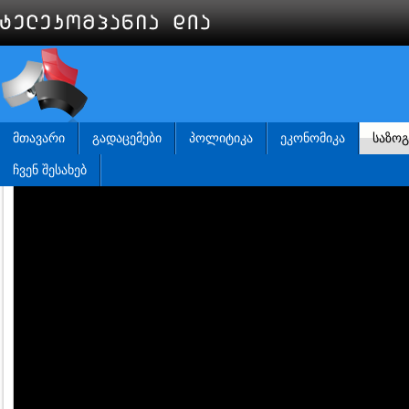
ᲛᲗᲐᲕᲐᲠᲘ
ᲒᲐᲓᲐᲪᲔᲛᲔᲑᲘ
ᲞᲝᲚᲘᲢᲘᲙᲐ
ᲔᲙᲝᲜᲝᲛᲘᲙᲐ
ᲡᲐᲖᲝ
ᲩᲕᲔᲜ ᲨᲔᲡᲐᲮᲔᲑ