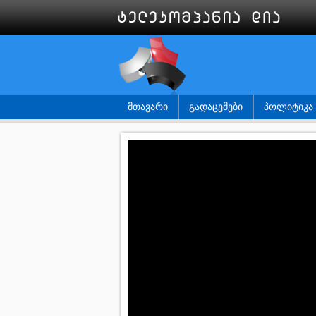
ᲛᲗᲐᲕᲐᲠᲘ
ᲒᲐᲓᲐᲪᲔᲛᲔᲑᲘ
ᲞᲝᲚᲘᲢᲘᲙᲐ