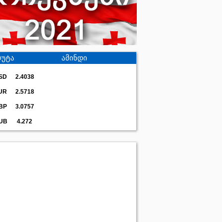
უტა
ამინდი
SD
2.4038
UR
2.5718
BP
3.0757
UB
4.272