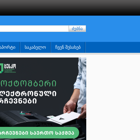
ძებნა
ᲡᲞᲝᲠᲢᲘ
ᲡᲐᲙᲐᲑᲔᲚᲝ
ᲩᲕᲔᲜ ᲨᲔᲡᲐᲮᲔᲑ