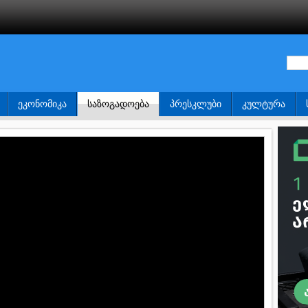
ᲔᲙᲝᲜᲝᲛᲘᲙᲐ
ᲡᲐᲖᲝᲒᲐᲓᲝᲔᲑᲐ
ᲞᲠᲔᲡᲙᲚᲣᲑᲘ
ᲙᲣᲚᲢᲣᲠᲐ