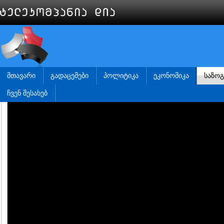
ᲛᲗᲐᲕᲐᲠᲘ
ᲒᲐᲓᲐᲪᲔᲛᲔᲑᲘ
ᲞᲝᲚᲘᲢᲘᲙᲐ
ᲔᲙᲝᲜᲝᲛᲘᲙᲐ
ᲡᲐᲖᲝ
ᲩᲕᲔᲜ ᲨᲔᲡᲐᲮᲔᲑ