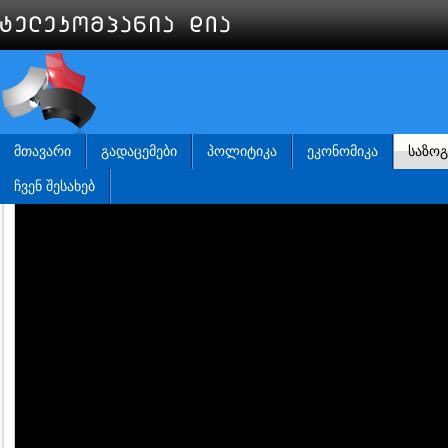
ᲛᲗᲐᲕᲐᲠᲘ
ᲒᲐᲓᲐᲪᲔᲛᲔᲑᲘ
ᲞᲝᲚᲘᲢᲘᲙᲐ
ᲔᲙᲝᲜᲝᲛᲘᲙᲐ
ᲡᲐᲖᲝ
ᲩᲕᲔᲜ ᲨᲔᲡᲐᲮᲔᲑ