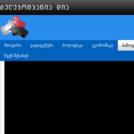
ᲛᲗᲐᲕᲐᲠᲘ
ᲒᲐᲓᲐᲪᲔᲛᲔᲑᲘ
ᲞᲝᲚᲘᲢᲘᲙᲐ
ᲔᲙᲝᲜᲝᲛᲘᲙᲐ
ᲡᲐᲖᲝ
ᲩᲕᲔᲜ ᲨᲔᲡᲐᲮᲔᲑ