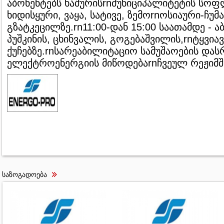
აბონენტებს ხაშურისrnმუნიციპალიტეტის სოფლ
ხიდისყური, ვაყა, სატივე, ზემოrnოსიაური-ჩუ
გზატკეცილზე.rn11:00-დან 15:00 საათამდე - 
პუშკინის, ცხინვალის, გოგებაშვილის,rnტყვიავ
ქუჩებზე.rnსარეაბილიტაციო სამუშაოების და
ელექტროენერგიის მიწოდებაrnჩვეულ რეჟიმშ
საზოგადოება