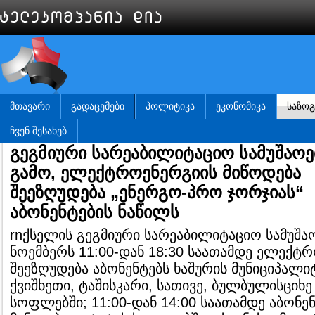
ᲛᲗᲐᲕᲐᲠᲘ
ᲒᲐᲓᲐᲪᲔᲛᲔᲑᲘ
ᲞᲝᲚᲘᲢᲘᲙᲐ
ᲔᲙᲝᲜᲝᲛᲘᲙᲐ
ᲡᲐᲖᲝ
ᲩᲕᲔᲜ ᲨᲔᲡᲐᲮᲔᲑ
გეგმიური სარეაბილიტაციო სამუშაოე
გამო, ელექტროენერგიის მიწოდება
შეეზღუდება „ენერგო-პრო ჯორჯიას“
აბონენტების ნაწილს
rnქსელის გეგმიური სარეაბილიტაციო სამუშაო
ნოემბერს 11:00-დან 18:30 საათამდე ელექტ
შეეზღუდება აბონენტებს ხაშურის მუნიციპალ
ქვიშხეთი, ტაშისკარი, სათივე, ბულბულისციხე
სოფლებში; 11:00-დან 14:00 საათამდე აბონე