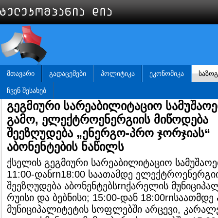
ᲛᲗᲐᲕᲐᲠᲘ
ᲒᲐᲓᲐᲪᲔᲛᲔᲑᲘ
ᲞᲝᲚᲘᲢᲘᲙᲐ
ᲔᲙᲝᲜᲝᲛᲘᲙᲐ
ᲡᲐᲖᲝ
ᲩᲕᲔᲜ ᲨᲔᲡᲐᲮᲔᲑ
გეგმიური სარეაბილიტაციო სამუშაოე
გამო, ელექტროენერგიის მიწოდება
შეეზღუდება „ენერგო-პრო ჯორჯიას“
აბონენტების ნაწილს
ქსელის გეგმიური სარეაბილიტაციო სამუშაოებ
11:00-დანrn18:00 საათამდე ელექტროენერგი
შეეზღუდება აბონენტებსrnქარელის მუნიციპ
რუისი და ბებნისი; 15:00-დან 18:00rnსაათმდ
მუნიციპალიტეტის სოფლებში არცევი, კარალე