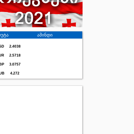
უტა
ამინდი
SD
2.4038
UR
2.5718
BP
3.0757
UB
4.272