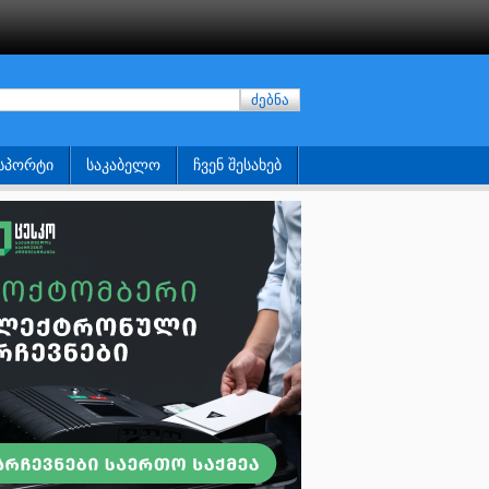
ძებნა
ᲡᲞᲝᲠᲢᲘ
ᲡᲐᲙᲐᲑᲔᲚᲝ
ᲩᲕᲔᲜ ᲨᲔᲡᲐᲮᲔᲑ