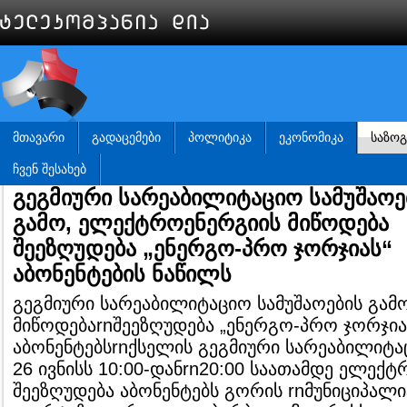
ᲛᲗᲐᲕᲐᲠᲘ
ᲒᲐᲓᲐᲪᲔᲛᲔᲑᲘ
ᲞᲝᲚᲘᲢᲘᲙᲐ
ᲔᲙᲝᲜᲝᲛᲘᲙᲐ
ᲡᲐᲖᲝ
ᲩᲕᲔᲜ ᲨᲔᲡᲐᲮᲔᲑ
გეგმიური სარეაბილიტაციო სამუშაოე
გამო, ელექტროენერგიის მიწოდება
შეეზღუდება „ენერგო-პრო ჯორჯიას“
აბონენტების ნაწილს
გეგმიური სარეაბილიტაციო სამუშაოების გა
მიწოდებაrnშეეზღუდება „ენერგო-პრო ჯორჯი
აბონენტებსrnქსელის გეგმიური სარეაბილიტაც
26 ივნისს 10:00-დანrn20:00 საათამდე ელექ
შეეზღუდება აბონენტებს გორის rnმუნიციპალ