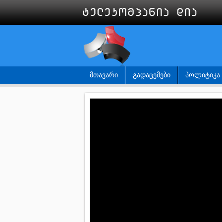
ᲛᲗᲐᲕᲐᲠᲘ
ᲒᲐᲓᲐᲪᲔᲛᲔᲑᲘ
ᲞᲝᲚᲘᲢᲘᲙᲐ