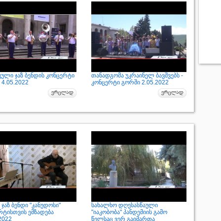
კული ჯაზ ბენდის კონცერტი
თანადგომა უკრაინელ ბავშვებს -
4.05.2022
კონცერტი გორში 2.05.2022
ჯაზ ბენდი "კანუდოსი"
სახალხო დღესასწაული
რტისთვის ემზადება
"იაკობობა" პანდემიის გამო
2022
წელსაც ვერ გაიმართა