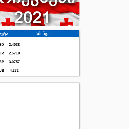
უტა
ამინდი
SD
2.4038
UR
2.5718
BP
3.0757
UB
4.272