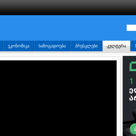
ᲔᲙᲝᲜᲝᲛᲘᲙᲐ
ᲡᲐᲖᲝᲒᲐᲓᲝᲔᲑᲐ
ᲞᲠᲔᲡᲙᲚᲣᲑᲘ
ᲙᲣᲚᲢᲣᲠᲐ