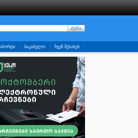
ძებნა
ᲡᲞᲝᲠᲢᲘ
ᲡᲐᲙᲐᲑᲔᲚᲝ
ᲩᲕᲔᲜ ᲨᲔᲡᲐᲮᲔᲑ