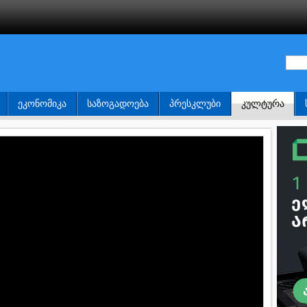
ᲔᲙᲝᲜᲝᲛᲘᲙᲐ
ᲡᲐᲖᲝᲒᲐᲓᲝᲔᲑᲐ
ᲞᲠᲔᲡᲙᲚᲣᲑᲘ
ᲙᲣᲚᲢᲣᲠᲐ