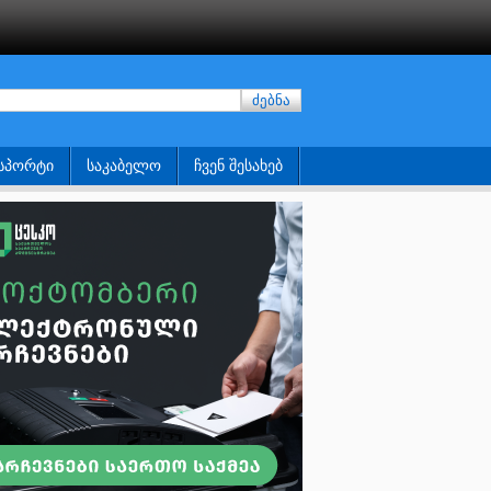
ძებნა
ᲡᲞᲝᲠᲢᲘ
ᲡᲐᲙᲐᲑᲔᲚᲝ
ᲩᲕᲔᲜ ᲨᲔᲡᲐᲮᲔᲑ