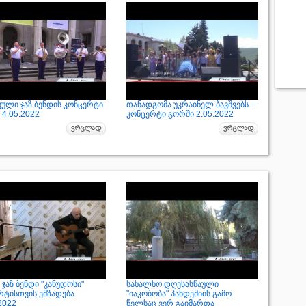
კული ჯაზ ბენდის კონცერტი
თანადგომა უკრაინელ ბავშვებს -
4.05.2022
კონცერტი გორში 2.05.2022
ჯაზ ბენდი "კანუდოსი"
სახალხო დღესასწაული
რტისთვის ემზადება
"იაკობობა" პანდემიის გამო
2022
წელსაც ვერ გაიმართა