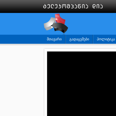
ᲛᲗᲐᲕᲐᲠᲘ
ᲒᲐᲓᲐᲪᲔᲛᲔᲑᲘ
ᲞᲝᲚᲘᲢᲘᲙᲐ