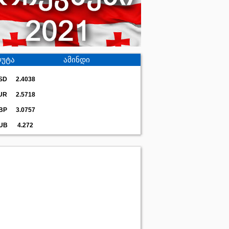
უტა
ამინდი
SD
2.4038
UR
2.5718
BP
3.0757
UB
4.272