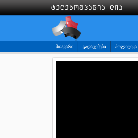
ᲛᲗᲐᲕᲐᲠᲘ
ᲒᲐᲓᲐᲪᲔᲛᲔᲑᲘ
ᲞᲝᲚᲘᲢᲘᲙᲐ