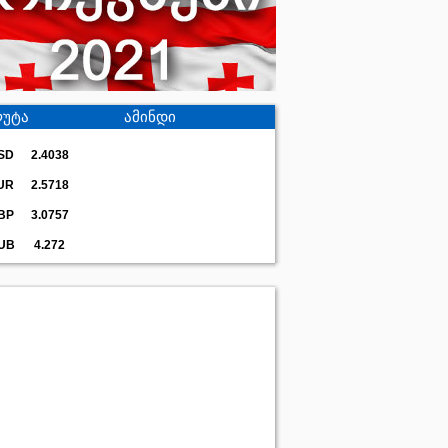
უტა
ამინდი
SD
2.4038
UR
2.5718
BP
3.0757
UB
4.272