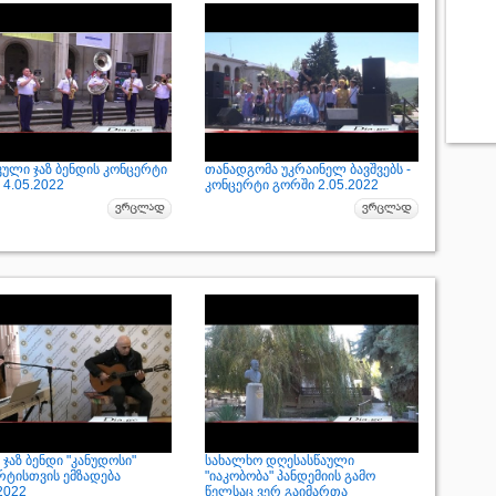
კული ჯაზ ბენდის კონცერტი
თანადგომა უკრაინელ ბავშვებს -
4.05.2022
კონცერტი გორში 2.05.2022
ჯაზ ბენდი "კანუდოსი"
სახალხო დღესასწაული
რტისთვის ემზადება
"იაკობობა" პანდემიის გამო
2022
წელსაც ვერ გაიმართა