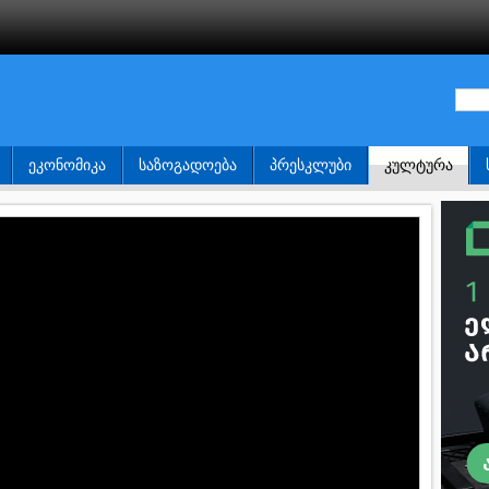
ᲔᲙᲝᲜᲝᲛᲘᲙᲐ
ᲡᲐᲖᲝᲒᲐᲓᲝᲔᲑᲐ
ᲞᲠᲔᲡᲙᲚᲣᲑᲘ
ᲙᲣᲚᲢᲣᲠᲐ