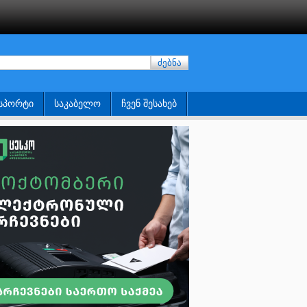
ძებნა
ᲡᲞᲝᲠᲢᲘ
ᲡᲐᲙᲐᲑᲔᲚᲝ
ᲩᲕᲔᲜ ᲨᲔᲡᲐᲮᲔᲑ