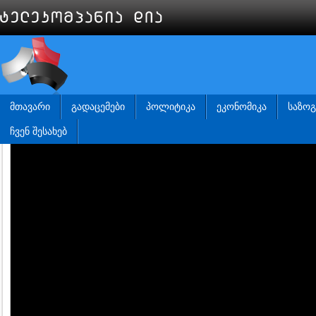
ᲛᲗᲐᲕᲐᲠᲘ
ᲒᲐᲓᲐᲪᲔᲛᲔᲑᲘ
ᲞᲝᲚᲘᲢᲘᲙᲐ
ᲔᲙᲝᲜᲝᲛᲘᲙᲐ
ᲡᲐᲖᲝ
ᲩᲕᲔᲜ ᲨᲔᲡᲐᲮᲔᲑ