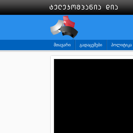
ᲛᲗᲐᲕᲐᲠᲘ
ᲒᲐᲓᲐᲪᲔᲛᲔᲑᲘ
ᲞᲝᲚᲘᲢᲘᲙᲐ