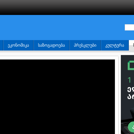
ᲔᲙᲝᲜᲝᲛᲘᲙᲐ
ᲡᲐᲖᲝᲒᲐᲓᲝᲔᲑᲐ
ᲞᲠᲔᲡᲙᲚᲣᲑᲘ
ᲙᲣᲚᲢᲣᲠᲐ