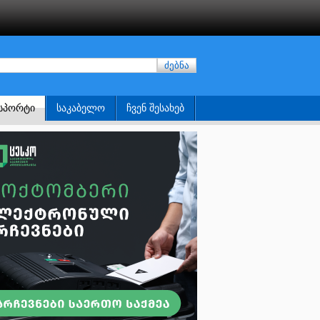
ძებნა
ᲡᲞᲝᲠᲢᲘ
ᲡᲐᲙᲐᲑᲔᲚᲝ
ᲩᲕᲔᲜ ᲨᲔᲡᲐᲮᲔᲑ