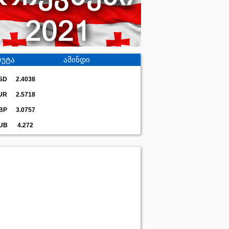
უტა
ამინდი
SD
2.4038
UR
2.5718
BP
3.0757
UB
4.272