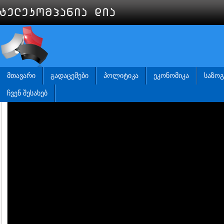
ᲛᲗᲐᲕᲐᲠᲘ
ᲒᲐᲓᲐᲪᲔᲛᲔᲑᲘ
ᲞᲝᲚᲘᲢᲘᲙᲐ
ᲔᲙᲝᲜᲝᲛᲘᲙᲐ
ᲡᲐᲖᲝ
ᲩᲕᲔᲜ ᲨᲔᲡᲐᲮᲔᲑ