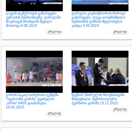
ლევან დემუროვის გამარჯვება
გორელი კიკბოქსიორის მორიგი
ევროპის ჩემპიონატზე- გორელმა
გამარჯვება- ლუკა თოფჩიშვილი
მოკრივემ ბრინჯაოს მედლი
ჩემპიონის ქამრის მფლობელი
მოიპოვა 8.05.2023
გახდა 5.05.2023
გორის საკალათბურთო გუნდმა
ნუგზარ სხირელის ხსოვნისადმი
"ივერიონი გორმა“ ტყიბულის
მიძღვნილი, მემორიალური
„ორბი“ 6455 დაამარცხა
ტურნირი გორში 15.11.2022
25.01.2023