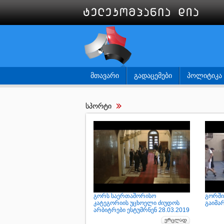
ᲛᲗᲐᲕᲐᲠᲘ
ᲒᲐᲓᲐᲪᲔᲛᲔᲑᲘ
ᲞᲝᲚᲘᲢᲘᲙᲐ
სპორტი
გორს საერთაშორისო
გორში
კატეგორიის უცხოელი ძიუდოს
გაიმა
არბიტრები ესტუმრნენ 28.03.2019