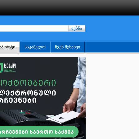
ძებნა
ᲡᲞᲝᲠᲢᲘ
ᲡᲐᲙᲐᲑᲔᲚᲝ
ᲩᲕᲔᲜ ᲨᲔᲡᲐᲮᲔᲑ