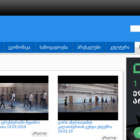
ᲔᲙᲝᲜᲝᲛᲘᲙᲐ
ᲡᲐᲖᲝᲒᲐᲓᲝᲔᲑᲐ
ᲞᲠᲔᲡᲙᲚᲣᲑᲘ
ᲙᲣᲚᲢᲣᲠᲐ
 ფრენბურთში შეჯიბრი
გორს აზერბაიჯანის
რთა 19.03.2019
კალათბურთის გუნდი ესტუმრა
19.03.19