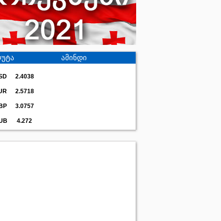
უტა
ამინდი
SD
2.4038
UR
2.5718
BP
3.0757
UB
4.272