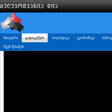
ᲛᲗᲐᲕᲐᲠᲘ
ᲒᲐᲓᲐᲪᲔᲛᲔᲑᲘ
ᲞᲝᲚᲘᲢᲘᲙᲐ
ᲔᲙᲝᲜᲝᲛᲘᲙᲐ
ᲡᲐᲖᲝ
ᲩᲕᲔᲜ ᲨᲔᲡᲐᲮᲔᲑ