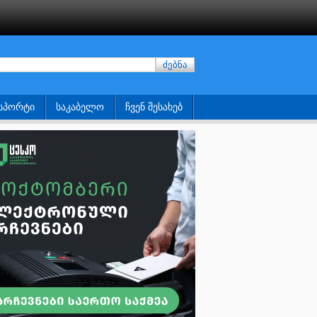
ძებნა
ᲡᲞᲝᲠᲢᲘ
ᲡᲐᲙᲐᲑᲔᲚᲝ
ᲩᲕᲔᲜ ᲨᲔᲡᲐᲮᲔᲑ