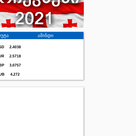
უტა
ამინდი
SD
2.4038
UR
2.5718
BP
3.0757
UB
4.272