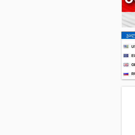
ვალ
U
E
G
R