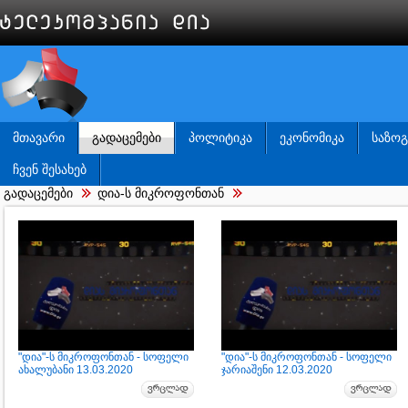
ᲛᲗᲐᲕᲐᲠᲘ
ᲒᲐᲓᲐᲪᲔᲛᲔᲑᲘ
ᲞᲝᲚᲘᲢᲘᲙᲐ
ᲔᲙᲝᲜᲝᲛᲘᲙᲐ
ᲡᲐᲖᲝ
ᲩᲕᲔᲜ ᲨᲔᲡᲐᲮᲔᲑ
გადაცემები
დია-ს მიკროფონთან
"დია"-ს მიკროფონთან - სოფელი
"დია"-ს მიკროფონთან - სოფელი
ახალუბანი 13.03.2020
ჯარიაშენი 12.03.2020