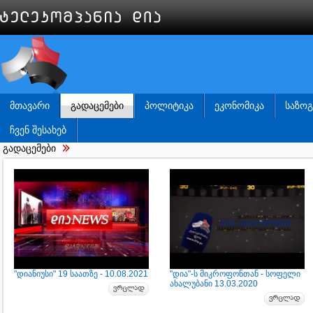
ᲛᲗᲐᲕᲐᲠᲘ
ᲒᲐᲓᲐᲪᲔᲛᲔᲑᲘ
ᲞᲝᲚᲘᲢᲘᲙᲐ
ᲔᲙᲝᲜᲝᲛᲘᲙᲐ
ᲡᲐᲖᲝ
ᲩᲕᲔᲜ ᲨᲔᲡᲐᲮᲔᲑ
გადაცემები
"დიანიუსი" 19 საათზე - 10.08.2021
"დია"-ს მიკროფონთან - სოფელი
ახალუბანი 13.03.2020