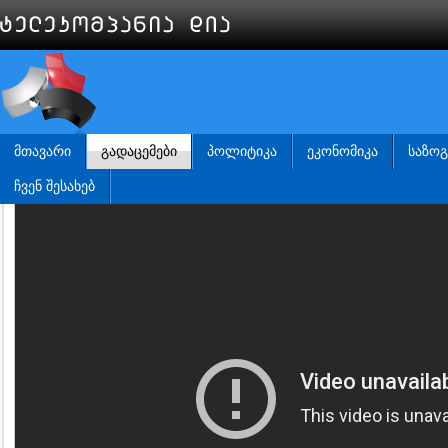
ᲛᲗᲐᲕᲐᲠᲘ
ᲒᲐᲓᲐᲪᲔᲛᲔᲑᲘ
ᲞᲝᲚᲘᲢᲘᲙᲐ
ᲔᲙᲝᲜᲝᲛᲘᲙᲐ
ᲡᲐᲖᲝ
ᲩᲕᲔᲜ ᲨᲔᲡᲐᲮᲔᲑ