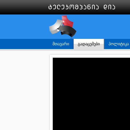
ᲛᲗᲐᲕᲐᲠᲘ
ᲒᲐᲓᲐᲪᲔᲛᲔᲑᲘ
ᲞᲝᲚᲘᲢᲘᲙᲐ