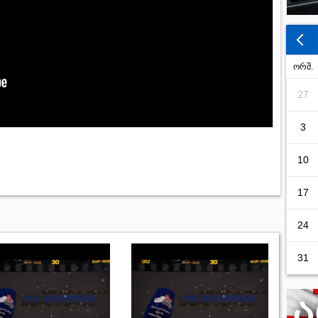
ორშ.
27
3
10
17
24
31