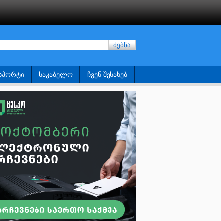
ძებნა
ᲡᲞᲝᲠᲢᲘ
ᲡᲐᲙᲐᲑᲔᲚᲝ
ᲩᲕᲔᲜ ᲨᲔᲡᲐᲮᲔᲑ