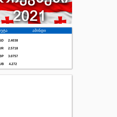
უტა
ამინდი
SD
2.4038
UR
2.5718
BP
3.0757
UB
4.272