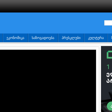
ᲔᲙᲝᲜᲝᲛᲘᲙᲐ
ᲡᲐᲖᲝᲒᲐᲓᲝᲔᲑᲐ
ᲞᲠᲔᲡᲙᲚᲣᲑᲘ
ᲙᲣᲚᲢᲣᲠᲐ