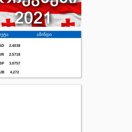
უტა
ამინდი
SD
2.4038
UR
2.5718
BP
3.0757
UB
4.272