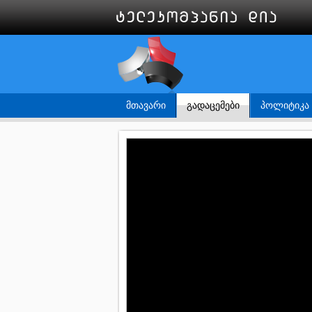
ᲛᲗᲐᲕᲐᲠᲘ
ᲒᲐᲓᲐᲪᲔᲛᲔᲑᲘ
ᲞᲝᲚᲘᲢᲘᲙᲐ