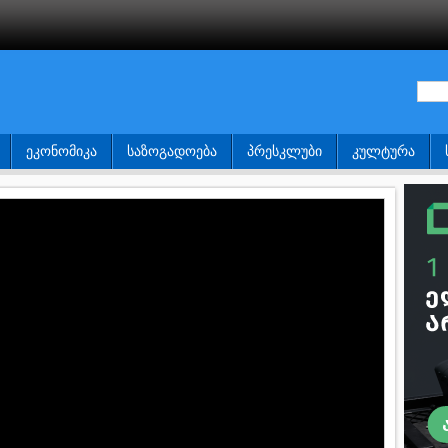
ᲔᲙᲝᲜᲝᲛᲘᲙᲐ
ᲡᲐᲖᲝᲒᲐᲓᲝᲔᲑᲐ
ᲞᲠᲔᲡᲙᲚᲣᲑᲘ
ᲙᲣᲚᲢᲣᲠᲐ