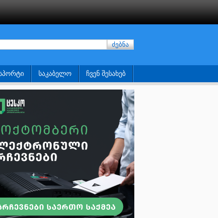
ძებნა
ᲡᲞᲝᲠᲢᲘ
ᲡᲐᲙᲐᲑᲔᲚᲝ
ᲩᲕᲔᲜ ᲨᲔᲡᲐᲮᲔᲑ