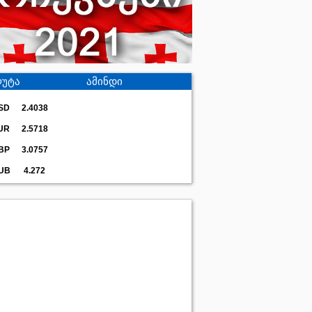
უტა
ამინდი
SD
2.4038
UR
2.5718
BP
3.0757
UB
4.272