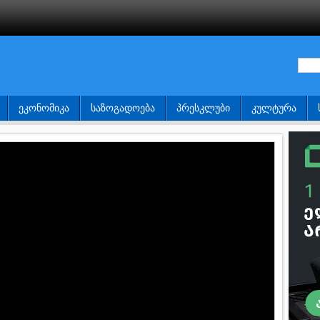
ᲔᲙᲝᲜᲝᲛᲘᲙᲐ
ᲡᲐᲖᲝᲒᲐᲓᲝᲔᲑᲐ
ᲞᲠᲔᲡᲙᲚᲣᲑᲘ
ᲙᲣᲚᲢᲣᲠᲐ