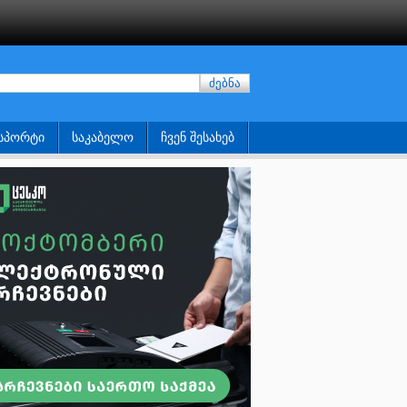
ძებნა
ᲡᲞᲝᲠᲢᲘ
ᲡᲐᲙᲐᲑᲔᲚᲝ
ᲩᲕᲔᲜ ᲨᲔᲡᲐᲮᲔᲑ