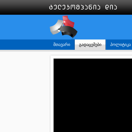
ᲛᲗᲐᲕᲐᲠᲘ
ᲒᲐᲓᲐᲪᲔᲛᲔᲑᲘ
ᲞᲝᲚᲘᲢᲘᲙᲐ