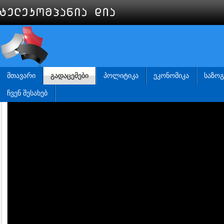
ᲛᲗᲐᲕᲐᲠᲘ
ᲒᲐᲓᲐᲪᲔᲛᲔᲑᲘ
ᲞᲝᲚᲘᲢᲘᲙᲐ
ᲔᲙᲝᲜᲝᲛᲘᲙᲐ
ᲡᲐᲖᲝ
ᲩᲕᲔᲜ ᲨᲔᲡᲐᲮᲔᲑ