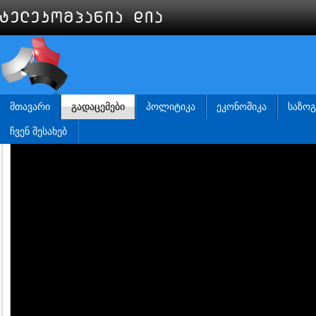
ᲛᲗᲐᲕᲐᲠᲘ
ᲒᲐᲓᲐᲪᲔᲛᲔᲑᲘ
ᲞᲝᲚᲘᲢᲘᲙᲐ
ᲔᲙᲝᲜᲝᲛᲘᲙᲐ
ᲡᲐᲖᲝ
ᲩᲕᲔᲜ ᲨᲔᲡᲐᲮᲔᲑ