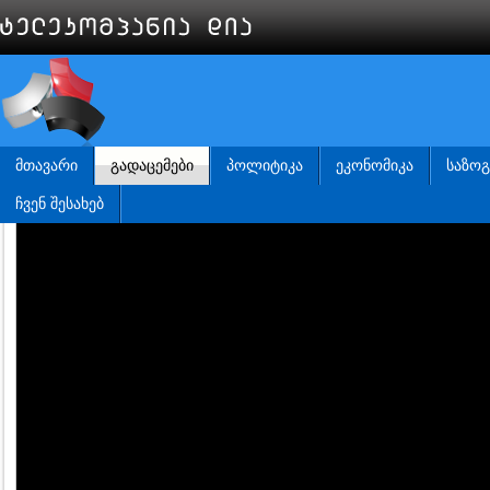
ᲛᲗᲐᲕᲐᲠᲘ
ᲒᲐᲓᲐᲪᲔᲛᲔᲑᲘ
ᲞᲝᲚᲘᲢᲘᲙᲐ
ᲔᲙᲝᲜᲝᲛᲘᲙᲐ
ᲡᲐᲖᲝ
ᲩᲕᲔᲜ ᲨᲔᲡᲐᲮᲔᲑ