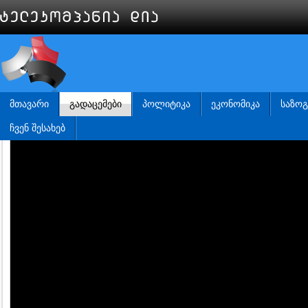
ᲛᲗᲐᲕᲐᲠᲘ
ᲒᲐᲓᲐᲪᲔᲛᲔᲑᲘ
ᲞᲝᲚᲘᲢᲘᲙᲐ
ᲔᲙᲝᲜᲝᲛᲘᲙᲐ
ᲡᲐᲖᲝ
ᲩᲕᲔᲜ ᲨᲔᲡᲐᲮᲔᲑ