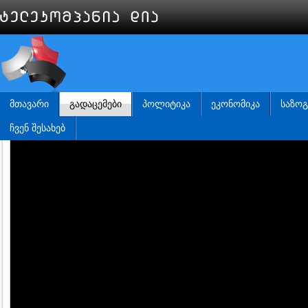
ᲛᲗᲐᲕᲐᲠᲘ
ᲒᲐᲓᲐᲪᲔᲛᲔᲑᲘ
ᲞᲝᲚᲘᲢᲘᲙᲐ
ᲔᲙᲝᲜᲝᲛᲘᲙᲐ
ᲡᲐᲖᲝ
ᲩᲕᲔᲜ ᲨᲔᲡᲐᲮᲔᲑ