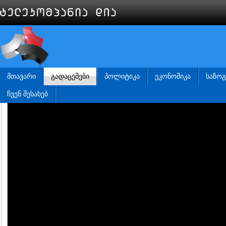
ᲛᲗᲐᲕᲐᲠᲘ
ᲒᲐᲓᲐᲪᲔᲛᲔᲑᲘ
ᲞᲝᲚᲘᲢᲘᲙᲐ
ᲔᲙᲝᲜᲝᲛᲘᲙᲐ
ᲡᲐᲖᲝ
ᲩᲕᲔᲜ ᲨᲔᲡᲐᲮᲔᲑ