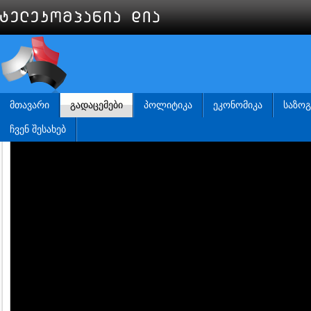
ᲛᲗᲐᲕᲐᲠᲘ
ᲒᲐᲓᲐᲪᲔᲛᲔᲑᲘ
ᲞᲝᲚᲘᲢᲘᲙᲐ
ᲔᲙᲝᲜᲝᲛᲘᲙᲐ
ᲡᲐᲖᲝ
ᲩᲕᲔᲜ ᲨᲔᲡᲐᲮᲔᲑ