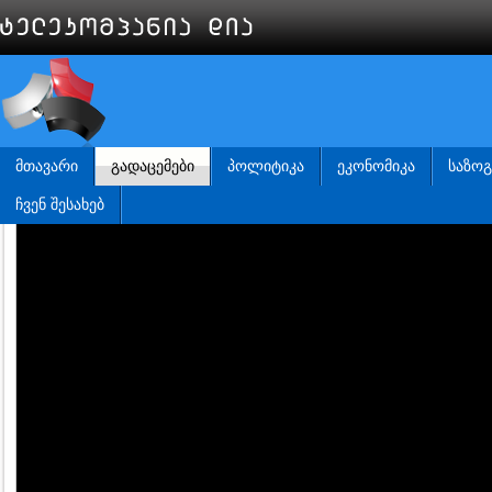
ᲛᲗᲐᲕᲐᲠᲘ
ᲒᲐᲓᲐᲪᲔᲛᲔᲑᲘ
ᲞᲝᲚᲘᲢᲘᲙᲐ
ᲔᲙᲝᲜᲝᲛᲘᲙᲐ
ᲡᲐᲖᲝ
ᲩᲕᲔᲜ ᲨᲔᲡᲐᲮᲔᲑ