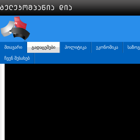
ᲛᲗᲐᲕᲐᲠᲘ
ᲒᲐᲓᲐᲪᲔᲛᲔᲑᲘ
ᲞᲝᲚᲘᲢᲘᲙᲐ
ᲔᲙᲝᲜᲝᲛᲘᲙᲐ
ᲡᲐᲖᲝ
ᲩᲕᲔᲜ ᲨᲔᲡᲐᲮᲔᲑ